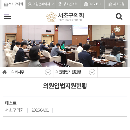
본문바로가기
서초구의회
의원홈페이지
청소년의회
ENGLISH
서초구청
서초구의회
SEOCHO-GU COUNCIL
의회사무
의원입법지원현황
의원입법지원현황
테스트
서초구의회
2026.04.01