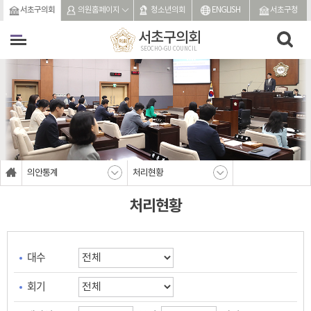
본문바로가기
서초구의회
의원홈페이지
청소년의회
ENGLISH
서초구청
서초구의회
SEOCHO-GU COUNCIL
의안통계
처리현황
처리현황
대수
회기