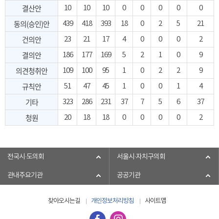
결산안
10
10
10
0
0
0
0
0
동의(승인)안
439
418
393
18
0
2
5
21
건의안
23
21
17
4
0
0
0
2
결의안
186
177
169
5
2
1
0
9
의견청취안
109
100
95
1
0
2
2
9
규칙안
51
47
45
1
0
0
1
4
기타
323
286
231
37
7
5
6
37
청원
20
18
18
0
0
0
0
2
전국시·도의회
서울시·자치구의회
관내주요기관
공공기관
찾아오시는길
개인정보처리방침
사이트맵