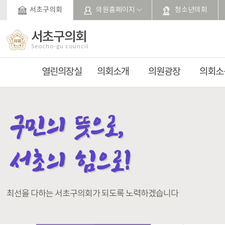
본문바로가기
서초구의회
의원홈페이지
청소년의회
서초구의회
Seocho-gu council
열린의장실
의회소개
의원광장
의회소
최선을 다하는 서초구의회가 되도록 노력하겠습니다