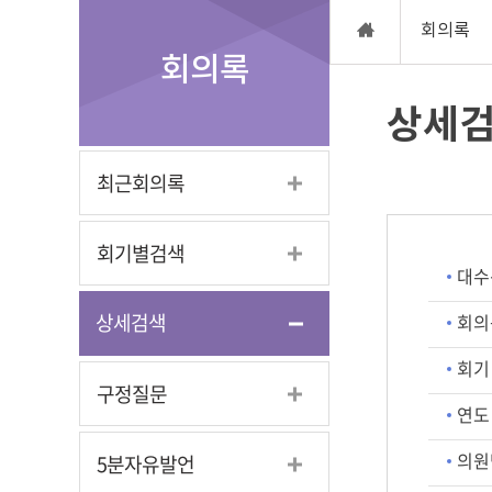
회의록
회의록
상세
최근회의록
회기별검색
대수
상세검색
회의
회기
구정질문
연도
의원
5분자유발언