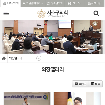
본문바로가기
서초구의회
의원홈페이지
청소년의회
ENGLISH
서초구청
서초구의회
SEOCHO-GU COUNCIL
의장갤러리
의장갤러리
썸네일
목록