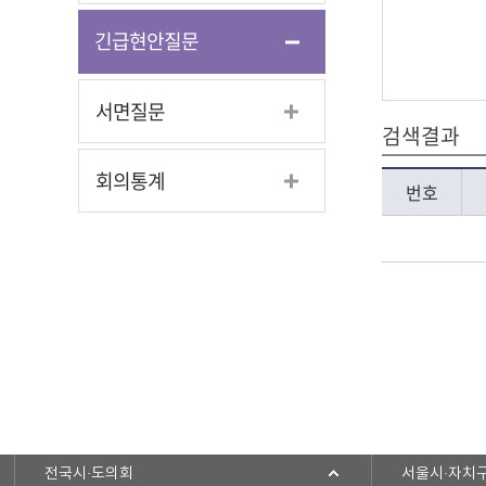
긴급현안질문
서면질문
검색결과
회의통계
번호
전국시·도의회
서울시·자치