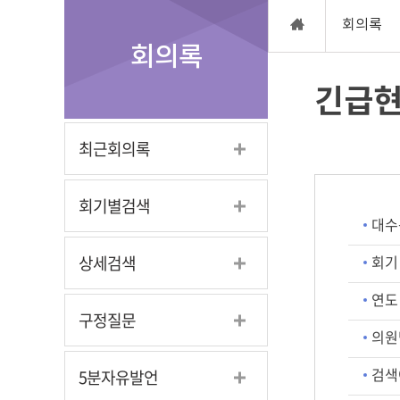
회의록
회의록
긴급
최근회의록
회기별검색
대수
회기
상세검색
연도
구정질문
의원
검색
5분자유발언