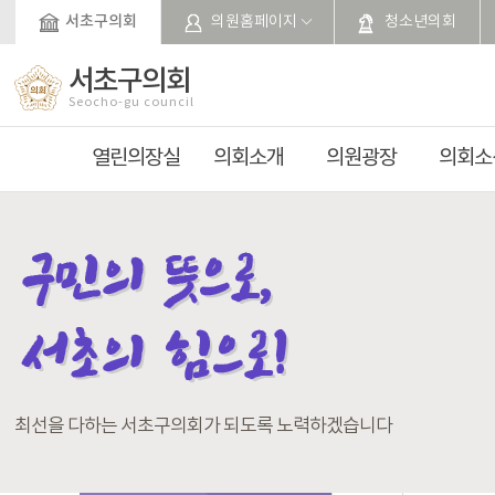
본문바로가기
서초구의회
의원홈페이지
청소년의회
서초구의회
Seocho-gu council
열린의장실
의회소개
의원광장
의회소
최선을 다하는 서초구의회가 되도록 노력하겠습니다