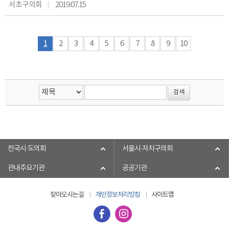
서초구의회
2019.07.15
1
2
3
4
5
6
7
8
9
10
전국시·도의회
서울시·자치구의회
관내주요기관
공공기관
찾아오시는길
개인정보처리방침
사이트맵