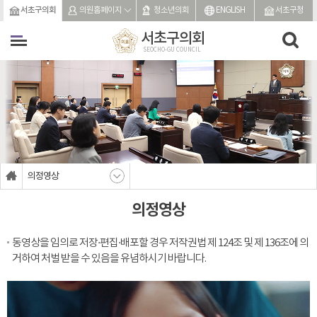
본문바로가기
서초구의회
의원홈페이지
청소년의회
ENGLISH
서초구청
서초구의회
SEOCHO-GU COUNCIL
의정영상
의정영상
동영상을 임의로 저장·편집·배포할 경우 저작권법 제 124조 및 제 136조에 의
거하여 처벌 받을 수 있음을 유념하시기 바랍니다.