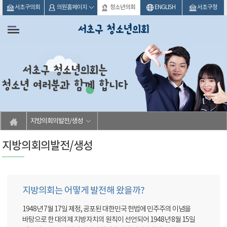
본문바로가기
서초구의회
의원홈페이지
청소년의회
ENGLISH
서초구청
지방의회의발전/생성
지방의회의발전/생성
지방의회는 어떻게 발전해 왔을까?
1948년 7월 17일 제정, 공포된 대한민국 헌법에 민주주의 이념을
바탕으로 한 대의제 지방자치의 원칙이 선언되어 1948년 8월 15일