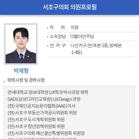
서초구의회 의원프로필
직           위 : 
의원
소속정당 : 
더불어민주당
선   거   구 : 
나선거구 (반포본·2동, 방배본
·1·4동)
박재형
학력사항 및 경력사항
연세대학교 정보대학원 UX학과 박사과정 재학
SADI(삼성디자인교육원) UX Design 과정
(현) 국제인공지능윤리협회(IAAE) 이사
(현) 서초구 부동산가격공시위원회 위원
(전) 서초구 도시계획위원회 위원
(전) 서초구 청년정책위원회 위원
(전) 서초구의회 예산결산특별위원회 위원장