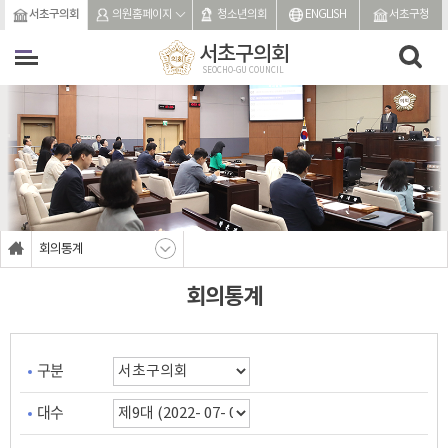
본문바로가기
서초구의회
의원홈페이지
청소년의회
ENGLISH
서초구청
서초구의회
SEOCHO-GU COUNCIL
회의통계
회의통계
구분
대수