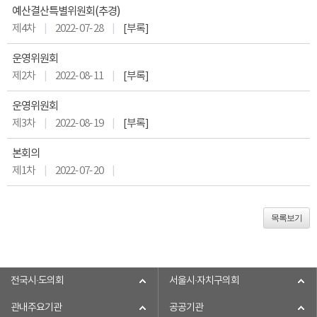
예산결산특별위원회(추경)
제4차
2022- 07- 28
[부록]
운영위원회
제2차
2022- 08- 11
[부록]
운영위원회
제3차
2022- 08- 19
[부록]
본회의
제1차
2022- 07- 20
목록보기
전국시·도의회
서울시·자치구의회
관내주요기관
공공기관