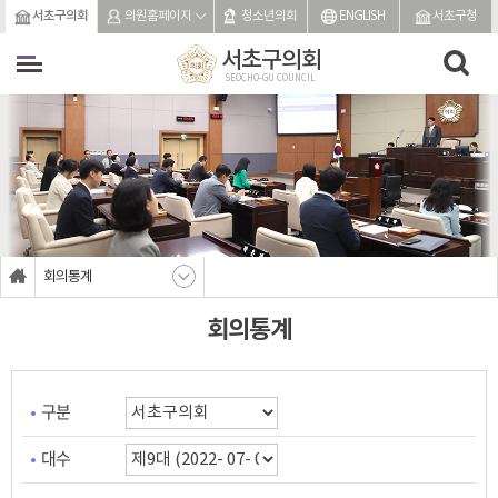
본문바로가기
서초구의회
의원홈페이지
청소년의회
ENGLISH
서초구청
서초구의회
SEOCHO-GU COUNCIL
회의통계
회의통계
구분
대수